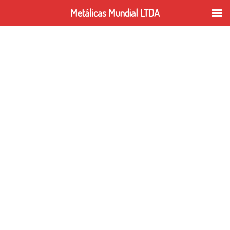
Ir
Metálicas Mundial LTDA
al
contenido
Escritorio
Metálico
Muka
90cm
x
40cm
x
79cm
-
Negro
/
Gris
cantidad