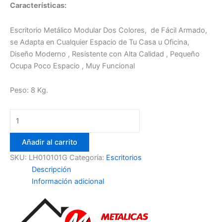
Características:
Escritorio Metálico Modular Dos Colores, de Fácil Armado,
se Adapta en Cualquier Espacio de Tu Casa u Oficina,
Diseño Moderno , Resistente con Alta Calidad , Pequeño
Ocupa Poco Espacio , Muy Funcional
Peso: 8 Kg.
Añadir al carrito
SKU:
LH010101G
Categoría:
Escritorios
Descripción
Información adicional