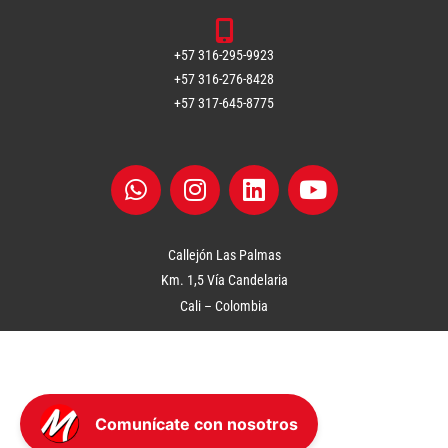
+57 316-295-9923
+57 316-276-8428
+57 317-645-8775
W
I
L
Y
h
n
i
o
a
s
n
u
t
t
k
t
s
a
e
u
a
g
d
b
Callejón Las Palmas
p
r
i
e
Km. 1,5 Vía Candelaria
p
a
n
Cali – Colombia
m
Comunícate con nosotros