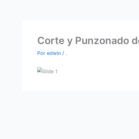
Ir
al
contenido
Corte y Punzonado 
Por
edwin
/
.