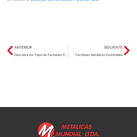
Prev
Ne
ANTERIOR
SIGUIENTE
Descubre los Tipos de Fachadas Perforadas que Ofrecemos en Metálicas Mundial
Fachadas Metálicas Sostenibles