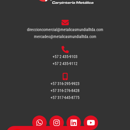
direccioncomercial@metalicasmundialltda.com
mercadeo@metalicasmundialltda.com
+57 2 435-9103
+57 2 435-9112
+57 316-295-9923
+57 316-276-8428
+57 317-645-8775
W
I
L
Y
h
n
i
o
a
s
n
u
t
t
k
t